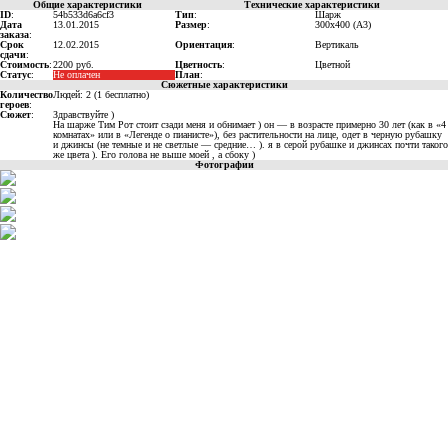
Общие характеристики
Технические характеристики
ID
:
54b533d6a6cf3
Тип
:
Шарж
Дата
13.01.2015
Размер
:
300x400 (A3)
заказа
:
Срок
12.02.2015
Ориентация
:
Вертикаль
сдачи
:
Стоимость
:
2200 руб.
Цветность
:
Цветной
Статус
:
Не оплачен
План
:
Сюжетные характеристики
Количество
Людей: 2 (1 бесплатно)
героев
:
Сюжет
:
Здравствуйте )
На шарже Тим Рот стоит сзади меня и обнимает ) он — в возрасте примерно 30 лет (как в «4
комнатах» или в «Легенде о пианисте»), без растительности на лице, одет в черную рубашку
и джинсы (не темные и не светлые — средние… ). я в серой рубашке и джинсах почти такого
же цвета ). Его голова не выше моей , а сбоку )
Фотографии