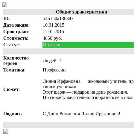
Общие характеристики
ID
:
54b150a136847
Дата заказа
:
10.01.2015
Срок сдачи
:
11.01.2015
Стоимость
:
4850 руб.
Статус
:
Оплачен
Количество
Людей: 1
героев
:
Тематика
:
Профессии
Лилия Ирфановна — школьный учитель, преп
своим ученикам.
Сюжет
:
Этот шарж — подарок на день рождения.
По сюжету желательно изобразить её в школе
Подпись
:
С Днём Рождения Лилия Ирфановна!