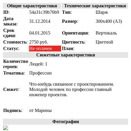
Общие характеристики
Технические характеристики
ID
:
54a31c39b76b9
Тип
:
Шарж
Дата
31.12.2014
Размер
:
300x400 (A3)
заказа
:
Срок
04.01.2015
Ориентация
:
Вертикаль
сдачи
:
Стоимость
:
2750 руб.
Цветность
:
Цветной
Статус
:
Не оплачен
План
:
Сюжетные характеристики
Количество
Людей: 1
героев
:
Тематика
:
Профессии
Что-нибудь связанное с проектированием.
Сюжет
:
Молодой человек по профессии главный
инженер проектов.
Подпись
:
от Марины
Фотографии