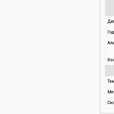
Дат
Го
Ал
Ко
Те
Ме
Сю