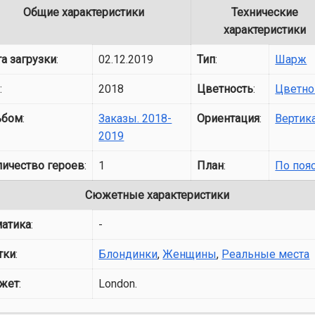
Общие характеристики
Технические
характеристики
а загрузки
:
02.12.2019
Тип
:
Шарж
д
:
2018
Цветность
:
Цветно
ьбом
:
Заказы. 2018-
Ориентация
:
Вертик
2019
личество героев
:
1
План
:
По поя
Сюжетные характеристики
матика
:
-
тки
:
Блондинки
,
Женщины
,
Реальные места
жет
:
London.