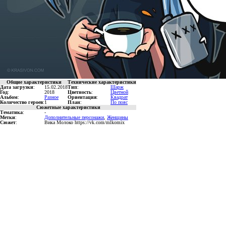
Общие характеристики
Технические характеристики
Дата загрузки
:
15.02.2018
Тип
:
Шарж
Год
:
2018
Цветность
:
Цветной
Альбом
:
Разное
Ориентация
:
Квадрат
Количество героев
:
1
План
:
По пояс
Сюжетные характеристики
Тематика
:
-
Метки
:
Дополнительные персонажи
,
Женщины
Сюжет
:
Вика Молоко https://vk.com/mlkomix