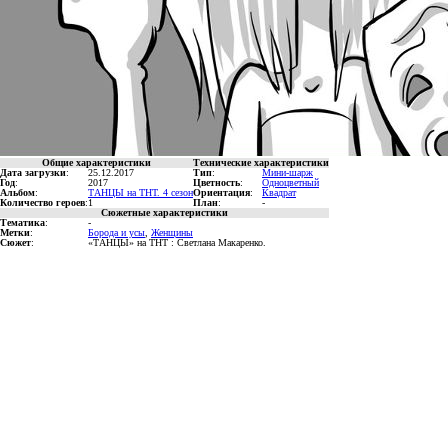
Общие характеристики
Технические характеристики
Дата загрузки
:
25.12.2017
Тип
:
Мини-шарж
Год
:
2017
Цветность
:
Одноцветный
Альбом
:
ТАНЦЫ на ТНТ. 4 сезон
Ориентация
:
Квадрат
Количество героев
:
1
План
:
-
Сюжетные характеристики
Тематика
:
-
Метки
:
Борода и усы
,
Женщины
Сюжет
:
«ТАНЦЫ» на ТНТ : Светлана Макаренко.