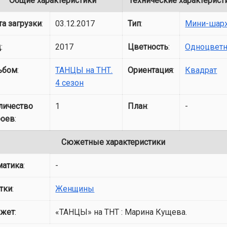
Общие характеристики
Технические характерист
та загрузки
:
03.12.2017
Тип
:
Мини-шар
д
:
2017
Цветность
:
Одноцвет
ьбом
:
ТАНЦЫ на ТНТ.
Ориентация
:
Квадрат
4 сезон
личество
1
План
:
-
роев
:
Сюжетные характеристики
матика
:
-
тки
:
Женщины
жет
:
«ТАНЦЫ» на ТНТ : Марина Кущева.