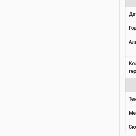
Да
Го
Ал
Ко
ге
Те
Ме
Сю