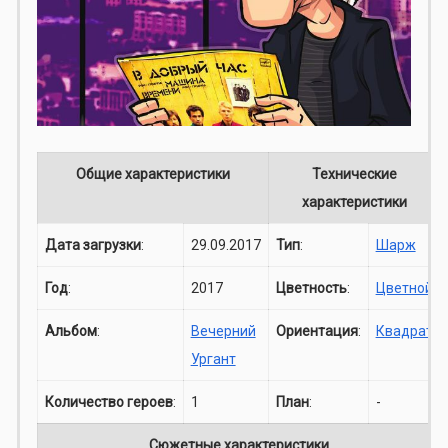
Общие характеристики
Технические
характеристики
Дата загрузки
:
29.09.2017
Тип
:
Шарж
Год
:
2017
Цветность
:
Цветной
Альбом
:
Вечерний
Ориентация
:
Квадрат
Ургант
Количество героев
:
1
План
:
-
Сюжетные характеристики