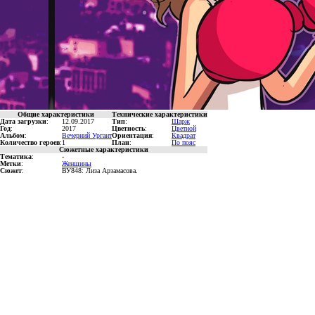
Общие характеристики
Технические характеристики
Дата загрузки
:
12.09.2017
Тип
:
Шарж
Год
:
2017
Цветность
:
Цветной
Альбом
:
Вечерний Ургант
Ориентация
:
Квадрат
Количество героев
:
1
План
:
По пояс
Сюжетные характеристики
Тематика
:
-
Метки
:
Женщины
Сюжет
:
ВУ848: Лиза Арзамасова.