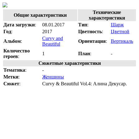
Технические
Общие характеристики
характеристики
Дата загрузки
:
08.01.2017
Тип
:
Шарж
Год
:
2017
Цветность
:
Цветной
Curvy and
Альбом
:
Ориентация
:
Вертикаль
Beautiful
Количество
1
План
:
-
героев
:
Сюжетные характеристики
Тематика
:
-
Метки
:
Женщины
Сюжет
:
Curvy & Beautiful Vol.4: Алина Декусар.