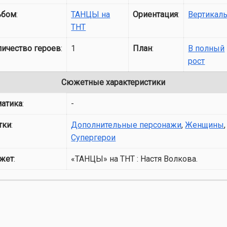
ьбом
:
ТАНЦЫ на
Ориентация
:
Вертикал
ТНТ
личество героев
:
1
План
:
В полный
рост
Сюжетные характеристики
матика
:
-
тки
:
Дополнительные персонажи
,
Женщины
,
Супергерои
жет
:
«ТАНЦЫ» на ТНТ : Настя Волкова.