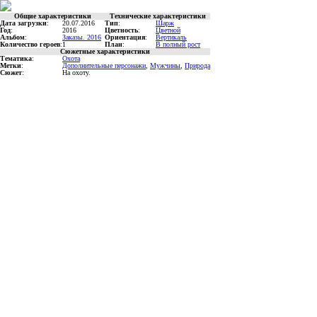
Общие характеристики
Технические характеристики
Дата загрузки
:
20.07.2016
Тип
:
Шарж
Год
:
2016
Цветность
:
Цветной
Альбом
:
Заказы. 2016
Ориентация
:
Вертикаль
Количество героев
:
1
План
:
В полный рост
Сюжетные характеристики
Тематика
:
Охота
Метки
:
Дополнительные персонажи
,
Мужчины
,
Природа
Сюжет
:
На охоту.