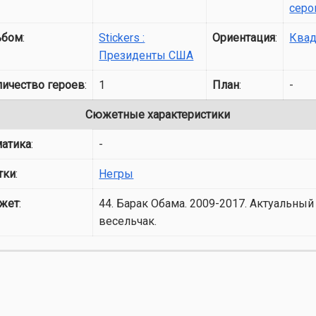
серо
ьбом
:
Stickers :
Ориентация
:
Квад
Президенты США
личество героев
:
1
План
:
-
Сюжетные характеристики
матика
:
-
тки
:
Негры
жет
:
44. Барак Обама. 2009-2017. Актуальный
весельчак.