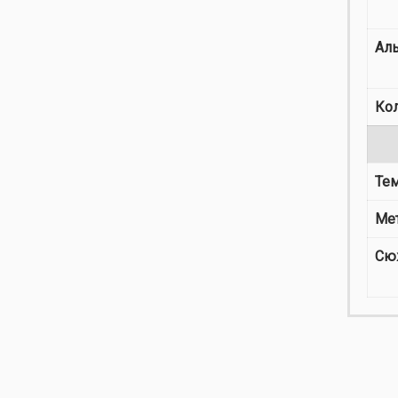
Ал
Ко
Те
Ме
Сю