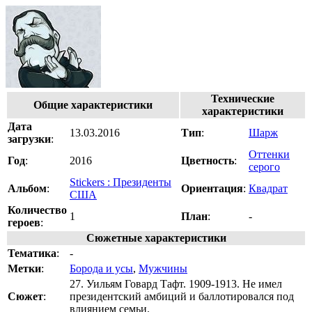
Технические
Общие характеристики
характеристики
Дата
13.03.2016
Тип
:
Шарж
загрузки
:
Оттенки
Год
:
2016
Цветность
:
серого
Stickers : Президенты
Альбом
:
Ориентация
:
Квадрат
США
Количество
1
План
:
-
героев
:
Сюжетные характеристики
Тематика
:
-
Метки
:
Борода и усы
,
Мужчины
27. Уильям Говард Тафт. 1909-1913. Не имел
Сюжет
:
президентский амбиций и баллотировался под
влиянием семьи.