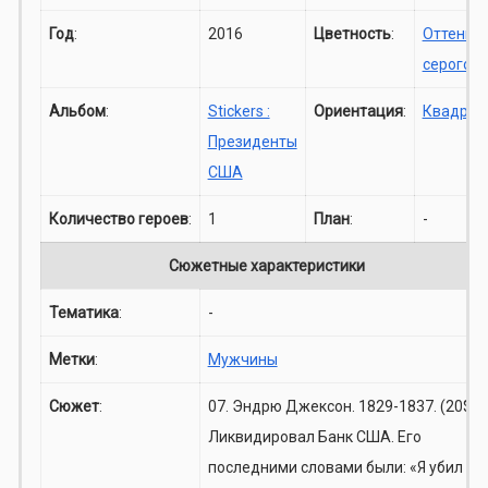
Год
:
2016
Цветность
:
Оттенки
серого
Альбом
:
Stickers :
Ориентация
:
Квадрат
Президенты
США
Количество героев
:
1
План
:
-
Сюжетные характеристики
Тематика
:
-
Метки
:
Мужчины
Сюжет
:
07. Эндрю Джексон. 1829-1837. (20$)
Ликвидировал Банк США. Его
последними словами были: «Я убил