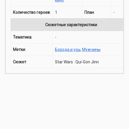
Количество героев
:
1
План
:
-
Сюжетные характеристики
Тематика
:
-
Метки
:
Борода и усы
,
Мужчины
Сюжет
:
Star Wars : Qui-Gon Jinn