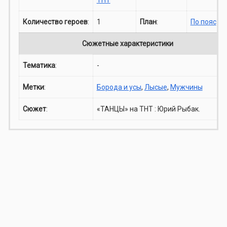
Количество героев
:
1
План
:
По пояс
Сюжетные характеристики
Тематика
:
-
Метки
:
Борода и усы
,
Лысые
,
Мужчины
Сюжет
:
«ТАНЦЫ» на ТНТ : Юрий Рыбак.