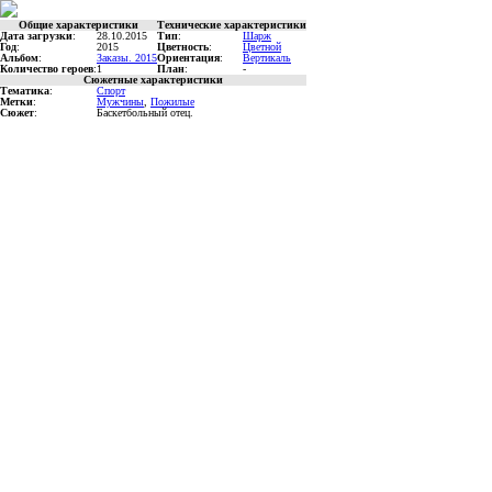
Общие характеристики
Технические характеристики
Дата загрузки
:
28.10.2015
Тип
:
Шарж
Год
:
2015
Цветность
:
Цветной
Альбом
:
Заказы. 2015
Ориентация
:
Вертикаль
Количество героев
:
1
План
:
-
Сюжетные характеристики
Тематика
:
Спорт
Метки
:
Мужчины
,
Пожилые
Сюжет
:
Баскетбольный отец.