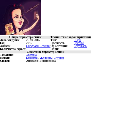
Общие характеристики
Технические характеристики
Дата загрузки
:
26.10.2015
Тип
:
Шарж
Год
:
2015
Цветность
:
Цветной
Альбом
:
Curvy and Beautiful
Ориентация
:
Вертикаль
Количество героев
:
1
План
:
-
Сюжетные характеристики
Тематика
:
Эротика
Метки
:
Брюнетки
,
Женщины
,
Лучшее
Сюжет
:
Анастасия Виноградова.