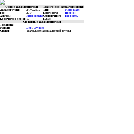
Общие характеристики
Технические характеристики
Дата загрузки
:
24.09.2015
Тип
:
Мини-шарж
Год
:
2014
Цветность
:
Цветной
Альбом
:
Мини-шаржи
Ориентация
:
Вертикаль
Количество героев
:
10
План
:
-
Сюжетные характеристики
Тематика
:
-
Метки
:
Дети
,
Лучшее
Сюжет
:
Театральная афиша детской труппы.