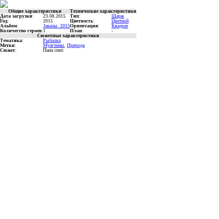
Общие характеристики
Технические характеристики
Дата загрузки
:
23.08.2015
Тип
:
Шарж
Год
:
2015
Цветность
:
Цветной
Альбом
:
Заказы. 2015
Ориентация
:
Квадрат
Количество героев
:
1
План
:
-
Сюжетные характеристики
Тематика
:
Рыбалка
Метки
:
Мужчины
,
Природа
Сюжет
:
Папа спит.