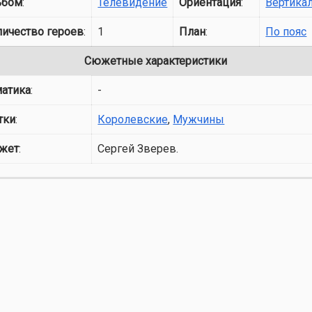
ьбом
:
Телевидение
Ориентация
:
Вертика
личество героев
:
1
План
:
По пояс
Сюжетные характеристики
матика
:
-
тки
:
Королевские
,
Мужчины
жет
:
Сергей Зверев.