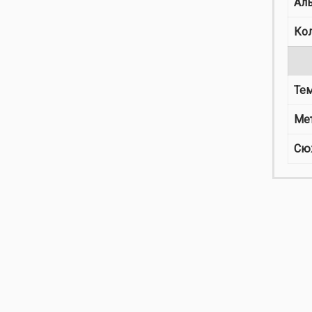
Ал
Ко
Те
Ме
Сю