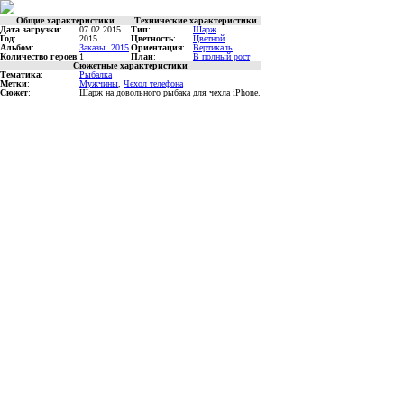
Общие характеристики
Технические характеристики
Дата загрузки
:
07.02.2015
Тип
:
Шарж
Год
:
2015
Цветность
:
Цветной
Альбом
:
Заказы. 2015
Ориентация
:
Вертикаль
Количество героев
:
1
План
:
В полный рост
Сюжетные характеристики
Тематика
:
Рыбалка
Метки
:
Мужчины
,
Чехол телефона
Сюжет
:
Шарж на довольного рыбака для чехла iPhone.