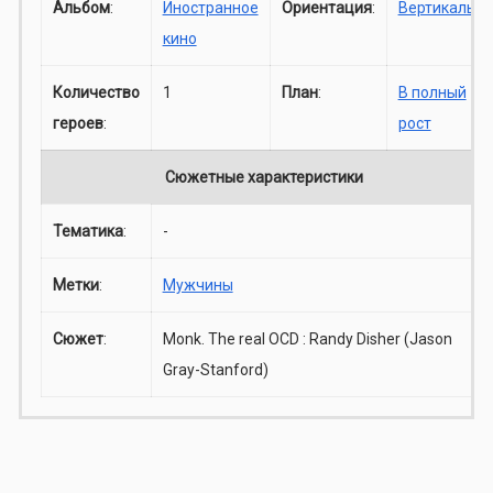
Альбом
:
Иностранное
Ориентация
:
Вертикаль
кино
Количество
1
План
:
В полный
героев
:
рост
Сюжетные характеристики
Тематика
:
-
Метки
:
Мужчины
Сюжет
:
Monk. The real OCD : Randy Disher (Jason
Gray-Stanford)