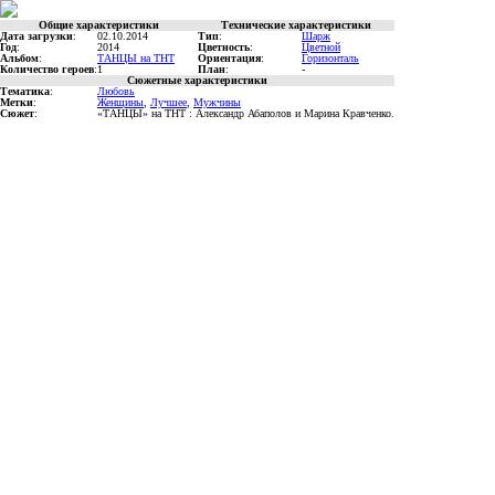
Общие характеристики
Технические характеристики
Дата загрузки
:
02.10.2014
Тип
:
Шарж
Год
:
2014
Цветность
:
Цветной
Альбом
:
ТАНЦЫ на ТНТ
Ориентация
:
Горизонталь
Количество героев
:
1
План
:
-
Сюжетные характеристики
Тематика
:
Любовь
Метки
:
Женщины
,
Лучшее
,
Мужчины
Сюжет
:
«ТАНЦЫ» на ТНТ : Александр Абаполов и Марина Кравченко.