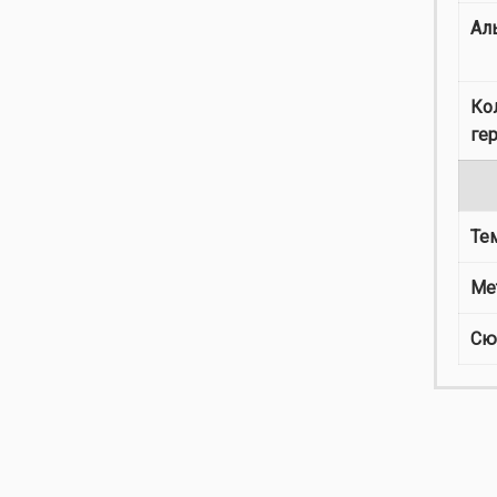
Ал
Ко
ге
Те
Ме
Сю