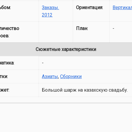
ьбом
:
Заказы.
Ориентация
:
Вертика
2012
личество
План
:
-
роев
:
Сюжетные характеристики
матика
:
-
тки
:
Азиаты
,
Сборники
жет
:
Большой шарж на казахскую свадьбу.