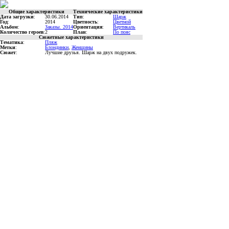
Общие характеристики
Технические характеристики
Дата загрузки
:
30.06.2014
Тип
:
Шарж
Год
:
2014
Цветность
:
Цветной
Альбом
:
Заказы. 2014
Ориентация
:
Вертикаль
Количество героев
:
2
План
:
По пояс
Сюжетные характеристики
Тематика
:
Пляж
Метки
:
Блондинки
,
Женщины
Сюжет
:
Лучшие друзья. Шарж на двух подружек.