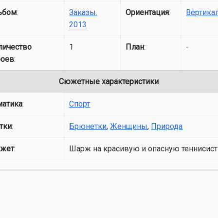
ьбом
:
Заказы.
Ориентация
:
Вертика
2013
личество
1
План
:
-
роев
:
Сюжетные характеристики
матика
:
Спорт
тки
:
Брюнетки
,
Женщины
,
Природа
жет
:
Шарж на красивую и опасную теннисист