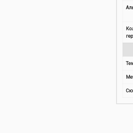
Ал
Ко
ге
Те
Ме
Сю