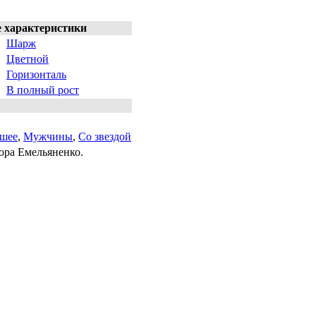
е характеристики
Шарж
Цветной
Горизонталь
В полный рост
шее
,
Мужчины
,
Со звездой
ора Емельяненко.