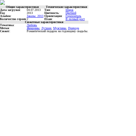
Общие характеристики
Технические характеристики
Дата загрузки
:
04.07.2013
Тип
:
Шарж
Год
:
2013
Цветность
:
Цветной
Альбом
:
Заказы. 2013
Ориентация
:
Горизонталь
Количество героев
:
2
План
:
В полный рост
Сюжетные характеристики
Тематика
:
Любовь
Метки
:
Женщины
,
Лучшее
,
Мужчины
,
Природа
Сюжет
:
Романтический подарок на годовщину свадьбы.