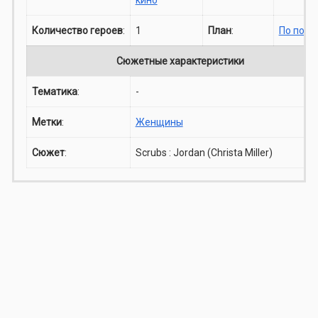
Количество героев
:
1
План
:
По пояс
Сюжетные характеристики
Тематика
:
-
Метки
:
Женщины
Сюжет
:
Scrubs : Jordan (Christa Miller)