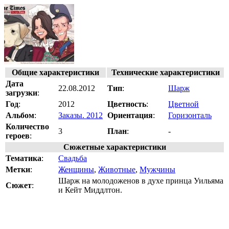
Общие характеристики
Технические характеристики
Дата
22.08.2012
Тип
:
Шарж
загрузки
:
Год
:
2012
Цветность
:
Цветной
Альбом
:
Заказы. 2012
Ориентация
:
Горизонталь
Количество
3
План
:
-
героев
:
Сюжетные характеристики
Тематика
:
Свадьба
Метки
:
Женщины
,
Животные
,
Мужчины
Шарж на молодоженов в духе принца Уильяма
Сюжет
:
и Кейт Миддлтон.