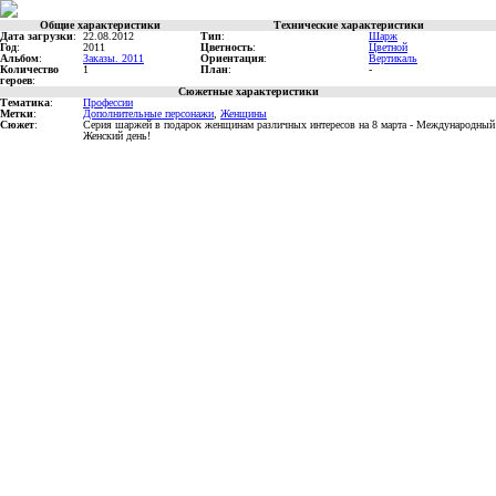
Общие характеристики
Технические характеристики
Дата загрузки
:
22.08.2012
Тип
:
Шарж
Год
:
2011
Цветность
:
Цветной
Альбом
:
Заказы. 2011
Ориентация
:
Вертикаль
Количество
1
План
:
-
героев
:
Сюжетные характеристики
Тематика
:
Профессии
Метки
:
Дополнительные персонажи
,
Женщины
Сюжет
:
Серия шаржей в подарок женщинам различных интересов на 8 марта - Международный
Женский день!