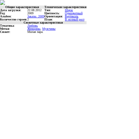
Общие характеристики
Технические характеристики
Дата загрузки
:
22.08.2012
Тип
:
Шарж
Год
:
2009
Цветность
:
Одноцветный
Альбом
:
Заказы. 2009
Ориентация
:
Вертикаль
Количество героев
:
2
План
:
В полный рост
Сюжетные характеристики
Тематика
:
Любовь
Метки
:
Женщины
,
Мужчины
Сюжет
:
Милая пара.