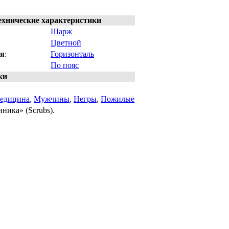
ехнические характеристики
Шарж
Цветной
ия
:
Горизонталь
По пояс
ки
едицина
,
Мужчины
,
Негры
,
Пожилые
ника» (Scrubs).