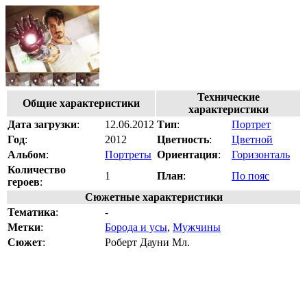
Технические
Общие характеристики
характеристики
Дата загрузки
:
12.06.2012
Тип
:
Портрет
Год
:
2012
Цветность
:
Цветной
Альбом
:
Портреты
Ориентация
:
Горизонталь
Количество
1
План
:
По пояс
героев
:
Сюжетные характеристики
Тематика
:
-
Метки
:
Борода и усы
,
Мужчины
Сюжет
:
Роберт Дауни Мл.