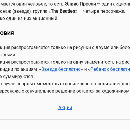
мается один человек, то есть
Элвис Пресли
— один акцио
онаж (звезда), группа «
The Beatles
» — четыре персонажа,
ко один из них акционный.
ловия
кция распространяется только на рисунки с двумя или бол
юдьми
кция распространяется только на одну знаменитость на ри
кидки по акциям «
Звезда бесплатно
» и «
Ребенок бесплат
е суммируются
 случае спорных моментов относительно степени «звездно
ерсонажа окончательное решение остается за художником
Акции