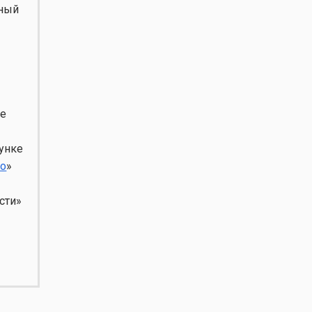
нный
ее
сунке
но
»
сти»