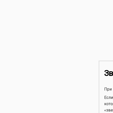
Зв
При 
Если
кото
«зве