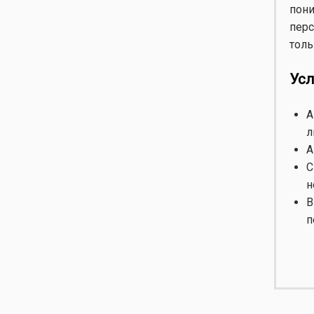
пони
перс
толь
Ус
А
л
А
С
н
В
п