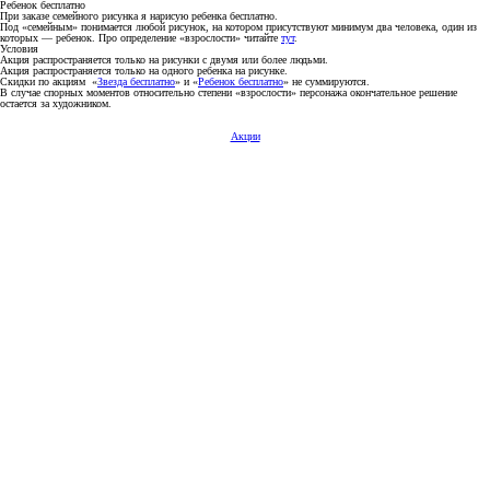
Ребенок бесплатно
При заказе семейного рисунка я нарисую ребенка бесплатно.
Под «семейным» понимается любой рисунок, на котором присутствуют минимум два человека, один из
которых — ребенок. Про определение «взрослости» читайте
тут
.
Условия
Акция распространяется только на рисунки с двумя или более людьми.
Акция распространяется только на одного ребенка на рисунке.
Скидки по акциям «
Звезда бесплатно
» и «
Ребенок бесплатно
» не суммируются.
В случае спорных моментов относительно степени «взрослости» персонажа окончательное решение
остается за художником.
Акции